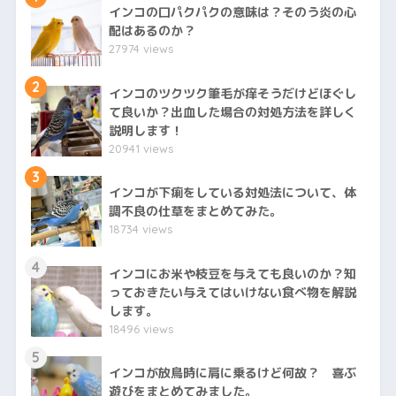
インコの口パクパクの意味は？そのう炎の心
配はあるのか？
27974 views
2
インコのツクツク筆毛が痒そうだけどほぐし
て良いか？出血した場合の対処方法を詳しく
説明します！
20941 views
3
インコが下痢をしている対処法について、体
調不良の仕草をまとめてみた。
18734 views
4
インコにお米や枝豆を与えても良いのか？知
っておきたい与えてはいけない食べ物を解説
します。
18496 views
5
インコが放鳥時に肩に乗るけど何故？ 喜ぶ
遊びをまとめてみました。