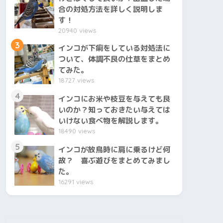
合の対処方法を詳しく説明しま
す！
20940 views
3
インコが下痢をしている対処法に
ついて、体調不良の仕草をまとめ
てみた。
18727 views
4
インコにお米や枝豆を与えても良
いのか？知っておきたい与えては
いけない食べ物を解説します。
18490 views
5
インコが放鳥時に肩に乗るけど何
故？ 喜ぶ遊びをまとめてみまし
た。
16291 views