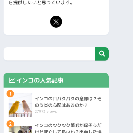
を提供したいと思っています。
インコの人気記事
1
インコの口パクパクの意味は？そ
のう炎の心配はあるのか？
27973 views
2
インコのツクツク筆毛が痒そうだ
けどほぐして良いか？出血した場