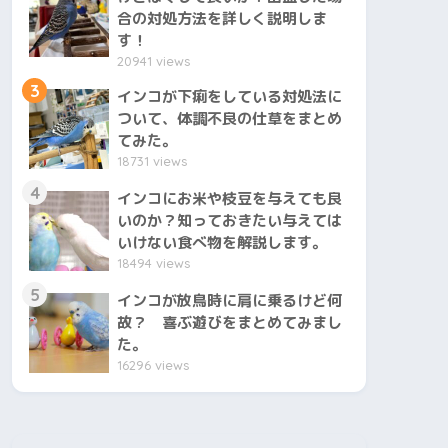
合の対処方法を詳しく説明しま
す！
20941 views
3
インコが下痢をしている対処法に
ついて、体調不良の仕草をまとめ
てみた。
18731 views
4
インコにお米や枝豆を与えても良
いのか？知っておきたい与えては
いけない食べ物を解説します。
18494 views
5
インコが放鳥時に肩に乗るけど何
故？ 喜ぶ遊びをまとめてみまし
た。
16296 views