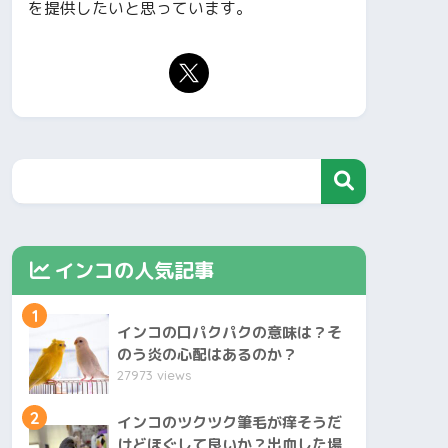
を提供したいと思っています。
インコの人気記事
1
インコの口パクパクの意味は？そ
のう炎の心配はあるのか？
27973 views
2
インコのツクツク筆毛が痒そうだ
けどほぐして良いか？出血した場