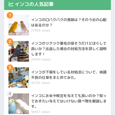
インコの人気記事
1
インコの口パクパクの意味は？そのう炎の心配
はあるのか？
27969 views
2
インコのツクツク筆毛が痒そうだけどほぐして
良いか？出血した場合の対処方法を詳しく説明
します！
20940 views
3
インコが下痢をしている対処法について、体調
不良の仕草をまとめてみた。
18725 views
4
インコにお米や枝豆を与えても良いのか？知っ
ておきたい与えてはいけない食べ物を解説しま
す。
18487 views