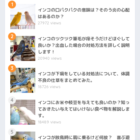
1
インコの口パクパクの意味は？そのう炎の心配
はあるのか？
27972 views
2
インコのツクツク筆毛が痒そうだけどほぐして
良いか？出血した場合の対処方法を詳しく説明
します！
20940 views
3
インコが下痢をしている対処法について、体調
不良の仕草をまとめてみた。
18726 views
4
インコにお米や枝豆を与えても良いのか？知っ
ておきたい与えてはいけない食べ物を解説しま
す。
18489 views
5
インコが放鳥時に肩に乗るけど何故？ 喜ぶ遊