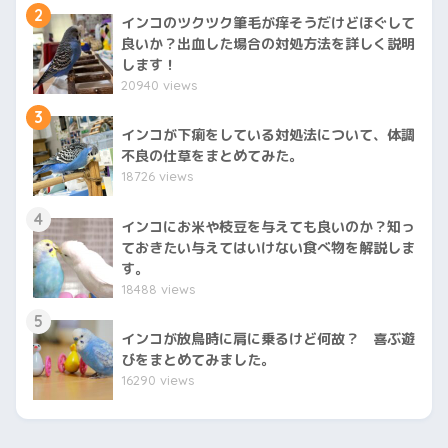
2
インコのツクツク筆毛が痒そうだけどほぐして
良いか？出血した場合の対処方法を詳しく説明
します！
20940 views
3
インコが下痢をしている対処法について、体調
不良の仕草をまとめてみた。
18726 views
4
インコにお米や枝豆を与えても良いのか？知っ
ておきたい与えてはいけない食べ物を解説しま
す。
18488 views
5
インコが放鳥時に肩に乗るけど何故？ 喜ぶ遊
びをまとめてみました。
16290 views